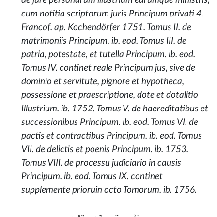
de jure personarum illustrium earumque ministris,
cum notitia scriptorum juris Principum privati 4.
Francof. ap. Kochendörfer 1751. Tomus II. de
matrimoniis Principum. ib. eod. Tomus III. de
patria, potestate, et tutella Principum. ib. eod.
Tomus IV. continet reale Principum jus, sive de
dominio et servitute, pignore et hypotheca,
possessione et praescriptione, dote et dotalitio
Illustrium. ib. 1752. Tomus V. de haereditatibus et
successionibus Principum. ib. eod. Tomus VI. de
pactis et contractibus Principum. ib. eod. Tomus
VII. de delictis et poenis Principum. ib. 1753.
Tomus VIII. de processu judiciario in causis
Principum. ib. eod. Tomus IX. continet
supplemente prioruin octo Tomorum. ib. 1756.