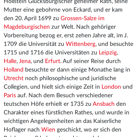
Hollstein Glücksburgischer geheimer Rath, seine
Mutter eine gebohrne von Eckard, und er kam
den 20. April 1699 zu
Grossen-Salze im
Magdeburgischen
zur Welt. Nach gehöriger
Vorbereitung bezog er, erst zehen Jahre alt, im J.
1709 die Universität zu
Wittenberg
, und besuchte
1715 und 1716 die Universitäten zu
Leipzig
,
Halle
,
Jena
, und
Erfurt
. Auf seiner Reise durch
Holland
besuchte er dann einige Monathe lang in
Utrecht
noch philosophische und juridische
Collegien, und hielt sich einige Zeit in
London
und
Paris
auf. Nach dem Besuch verschiedener
teutschen Höfe erhielt er 1735 zu
Ansbach
den
Charakter eines fürstlichen Rathes, und wurde in
wichtigen Angelegenheiten an das Kaiserliche
Hoflager nach
Wien
geschickt, wo er sich den