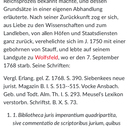
Reichsprozeß bekannt machte, und dessen
Grundsätze in einer eigenen Abhandlung
erläuterte. Nach seiner Zurückkunft zog er sich,
aus Liebe zu den Wissenschaften und zum
Landleben, von allen Höfen und Staatsdiensten
ganz zurück, verehelichte sich im J. 1750 mit einer
gebohrnen von Stauff, und lebte auf seinem
Landgute zu
Wolfsfeld
, wo er den 7. September
1768 starb. Seine Schriften:
Vergl. Erlang. gel. Z. 1768. S. 390. Siebenkees neue
jurist. Magazin B. I. S. 513--515. Vocke Ansbach.
Geb. und Todt. Alm. Th. I. S. 293. Meusel’s Lexikon
verstorbn. Schriftst. B. X. S. 73.
1. Bibliotheca juris imperantium quadripartita,
sive commentatio de scriptoribus jurium, quibus