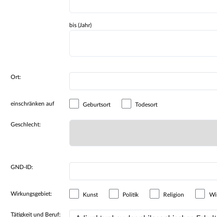
bis (Jahr)
Ort:
einschränken auf
Geburtsort
Todesort
Geschlecht:
GND-ID:
Wirkungsgebiet:
Kunst
Politik
Religion
Wir
Tätigkeit und Beruf: