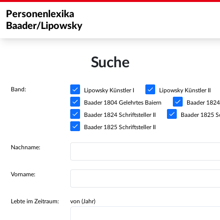
Personenlexika
Baader/Lipowsky
Suche
Band:
Lipowsky Künstler I
Lipowsky Künstler II
Baader 1804 Gelehrtes Baiern
Baader 1824 S
Baader 1824 Schriftsteller II
Baader 1825 Sch
Baader 1825 Schriftsteller II
Nachname:
Vorname:
Lebte im Zeitraum:
von (Jahr)