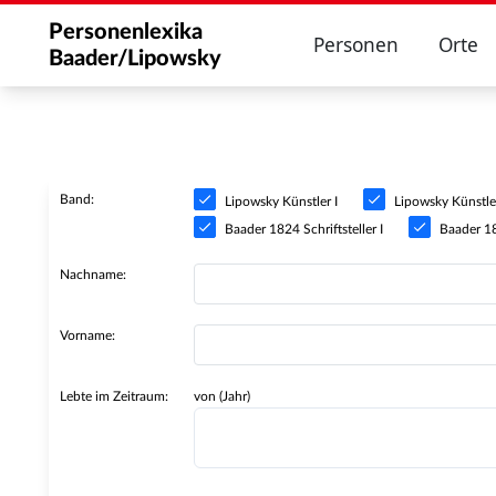
Personenlexika
Personen
Orte
Baader/Lipowsky
Band:
Lipowsky Künstler I
Lipowsky Künstler
Baader 1824 Schriftsteller I
Baader 182
Nachname:
Vorname:
Lebte im Zeitraum:
von (Jahr)