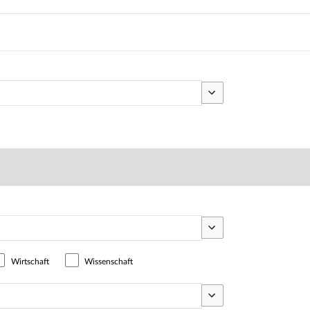
Optionen umschalten
Optionen umschalten
Wirtschaft
Wissenschaft
Optionen umschalten