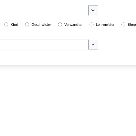
Optionen umschalten
Kind
Geschwister
Verwandter
Lehrmeister
Ehep
Optionen umschalten