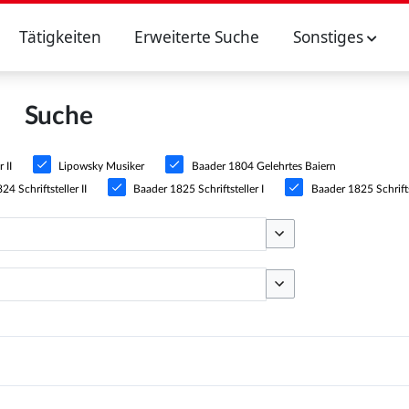
Tätigkeiten
Erweiterte Suche
Sonstiges
Suche
 II
Lipowsky Musiker
Baader 1804 Gelehrtes Baiern
4 Schriftsteller II
Baader 1825 Schriftsteller I
Baader 1825 Schriftst
Optionen umschalten
Optionen umschalten