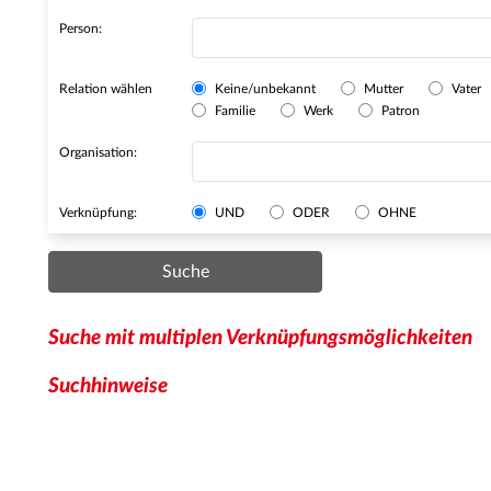
Person:
Relation wählen
Keine/unbekannt
Mutter
Vater
Familie
Werk
Patron
Organisation:
Verknüpfung:
UND
ODER
OHNE
Suche
Suche mit multiplen Verknüpfungsmöglichkeiten
Suchhinweise