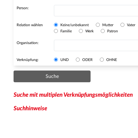
Person:
Relation wählen
Keine/unbekannt
Mutter
Vater
Familie
Werk
Patron
Organisation:
Verknüpfung:
UND
ODER
OHNE
Suche
Suche mit multiplen Verknüpfungsmöglichkeiten
Suchhinweise