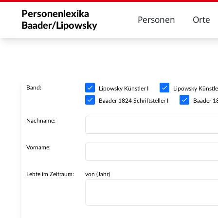
Personenlexika
Personen
Orte
Baader/Lipowsky
Band:
Lipowsky Künstler I
Lipowsky Künstler
Baader 1824 Schriftsteller I
Baader 182
Nachname:
Vorname:
Lebte im Zeitraum:
von (Jahr)