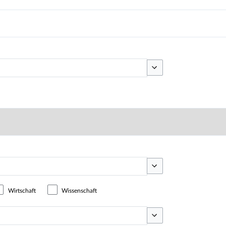
Optionen umschalten
Optionen umschalten
Wirtschaft
Wissenschaft
Optionen umschalten