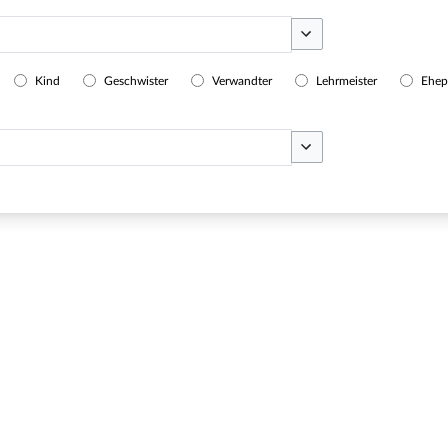
Optionen umschalten
Kind
Geschwister
Verwandter
Lehrmeister
Ehep
Optionen umschalten