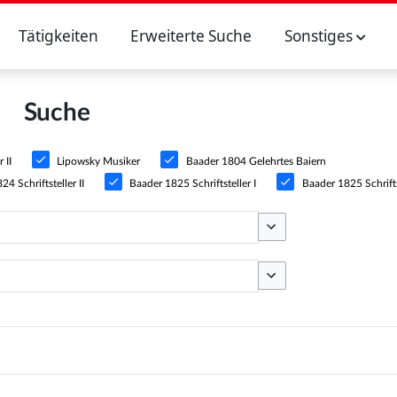
Tätigkeiten
Erweiterte Suche
Sonstiges
Suche
 II
Lipowsky Musiker
Baader 1804 Gelehrtes Baiern
4 Schriftsteller II
Baader 1825 Schriftsteller I
Baader 1825 Schriftst
Optionen umschalten
Optionen umschalten