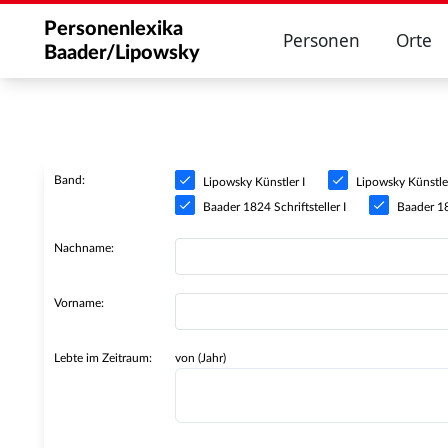
Personenlexika
Personen
Orte
Baader/Lipowsky
Band:
Lipowsky Künstler I
Lipowsky Künstler
Baader 1824 Schriftsteller I
Baader 182
Nachname:
Vorname:
Lebte im Zeitraum:
von (Jahr)