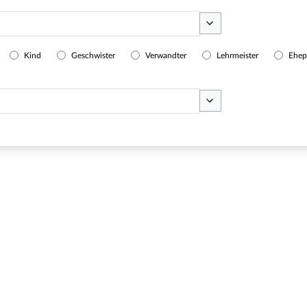
Optionen umschalten
Kind
Geschwister
Verwandter
Lehrmeister
Ehep
Optionen umschalten