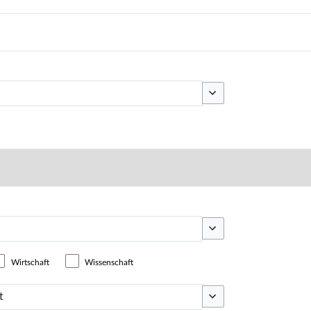
Optionen umschalten
Optionen umschalten
Wirtschaft
Wissenschaft
Optionen umschalten