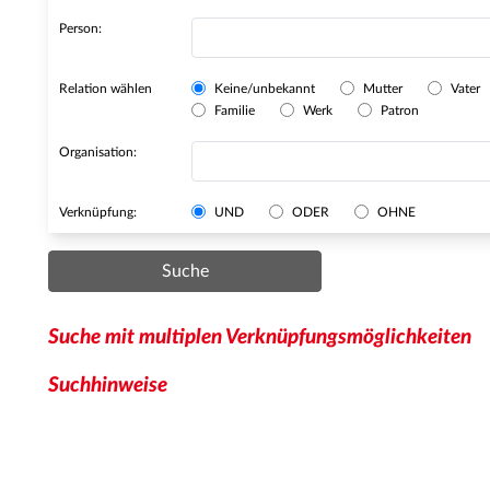
Person:
Relation wählen
Keine/unbekannt
Mutter
Vater
Familie
Werk
Patron
Organisation:
Verknüpfung:
UND
ODER
OHNE
Suche
Suche mit multiplen Verknüpfungsmöglichkeiten
Suchhinweise