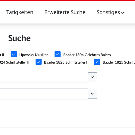
Tätigkeiten
Erweiterte Suche
Sonstiges
Suche
 II
Lipowsky Musiker
Baader 1804 Gelehrtes Baiern
4 Schriftsteller II
Baader 1825 Schriftsteller I
Baader 1825 Schriftst
Optionen umschalten
Optionen umschalten