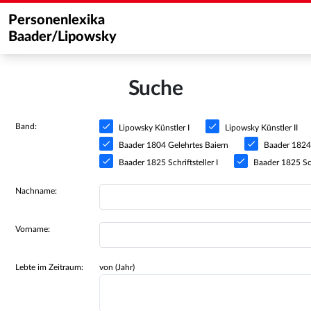
Personenlexika
Baader/Lipowsky
Suche
Band:
Lipowsky Künstler I
Lipowsky Künstler II
Baader 1804 Gelehrtes Baiern
Baader 1824 S
Baader 1825 Schriftsteller I
Baader 1825 Schr
Nachname:
Vorname:
Lebte im Zeitraum:
von (Jahr)