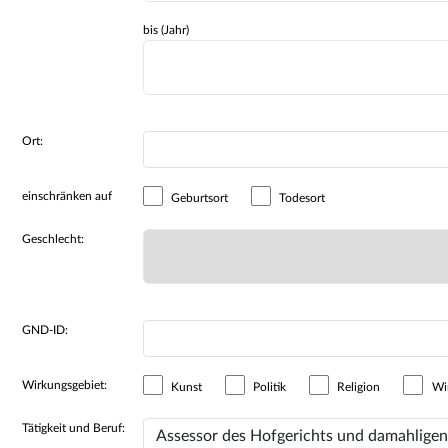
bis (Jahr)
Ort:
einschränken auf
Geburtsort
Todesort
Geschlecht:
GND-ID:
Wirkungsgebiet:
Kunst
Politik
Religion
Wir
Tätigkeit und Beruf: