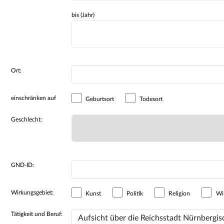
bis (Jahr)
Ort:
einschränken auf
Geburtsort
Todesort
Geschlecht:
GND-ID:
Wirkungsgebiet:
Kunst
Politik
Religion
Wir
Tätigkeit und Beruf: