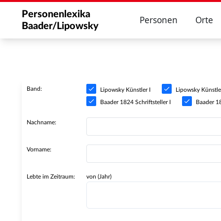
Personenlexika
Personen
Orte
Baader/Lipowsky
Band:
Lipowsky Künstler I
Lipowsky Künstler
Baader 1824 Schriftsteller I
Baader 182
Nachname:
Vorname:
Lebte im Zeitraum:
von (Jahr)