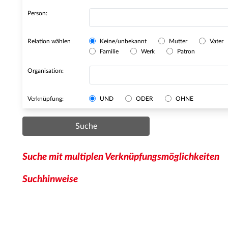
Person:
Relation wählen
Keine/unbekannt
Mutter
Vater
Familie
Werk
Patron
Organisation:
Verknüpfung:
UND
ODER
OHNE
Suche
Suche mit multiplen Verknüpfungsmöglichkeiten
Suchhinweise