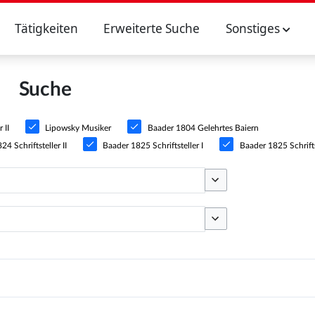
Tätigkeiten
Erweiterte Suche
Sonstiges
Suche
 II
Lipowsky Musiker
Baader 1804 Gelehrtes Baiern
4 Schriftsteller II
Baader 1825 Schriftsteller I
Baader 1825 Schriftst
Optionen umschalten
Optionen umschalten