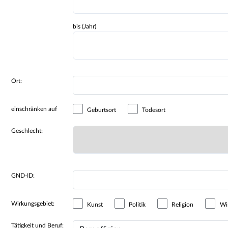
bis (Jahr)
Ort:
einschränken auf
Geburtsort
Todesort
Geschlecht:
GND-ID:
Wirkungsgebiet:
Kunst
Politik
Religion
Wir
Tätigkeit und Beruf: