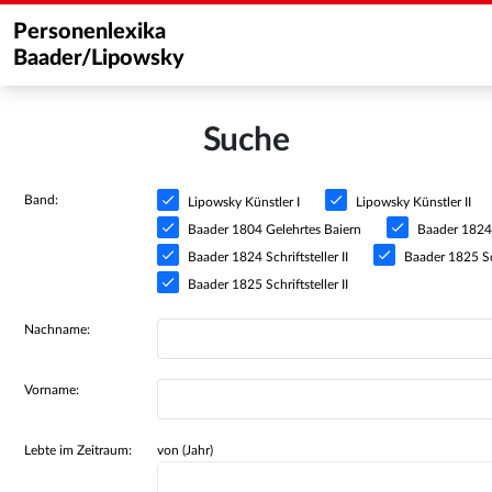
Personenlexika
Baader/Lipowsky
Suche
Band:
Lipowsky Künstler I
Lipowsky Künstler II
Baader 1804 Gelehrtes Baiern
Baader 1824 S
Baader 1824 Schriftsteller II
Baader 1825 Sch
Baader 1825 Schriftsteller II
Nachname:
Vorname:
Lebte im Zeitraum:
von (Jahr)