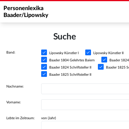
Personenlexika
Baader/Lipowsky
Suche
Band:
Lipowsky Künstler I
Lipowsky Künstler II
Baader 1804 Gelehrtes Baiern
Baader 1824 S
Baader 1824 Schriftsteller II
Baader 1825 Sch
Baader 1825 Schriftsteller II
Nachname:
Vorname:
Lebte im Zeitraum:
von (Jahr)