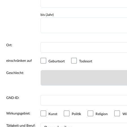
bis (Jahr)
Ort:
einschränken auf
Geburtsort
Todesort
Geschlecht:
GND-ID:
Wirkungsgebiet:
Kunst
Politik
Religion
Wir
Tätigkeit und Beruf: