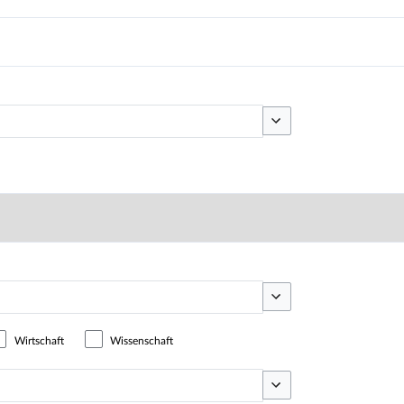
Optionen umschalten
Optionen umschalten
Wirtschaft
Wissenschaft
Optionen umschalten