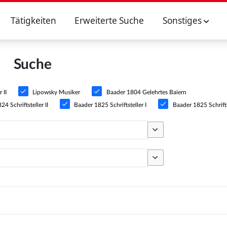
Tätigkeiten
Erweiterte Suche
Sonstiges
Suche
 II
Lipowsky Musiker
Baader 1804 Gelehrtes Baiern
4 Schriftsteller II
Baader 1825 Schriftsteller I
Baader 1825 Schriftst
Optionen umschalten
Optionen umschalten