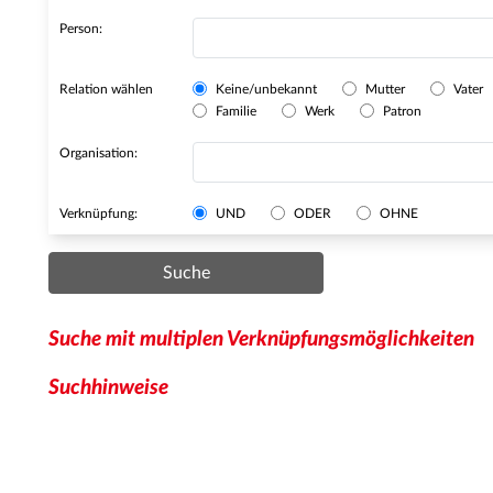
Person:
Relation wählen
Keine/unbekannt
Mutter
Vater
Familie
Werk
Patron
Organisation:
Verknüpfung:
UND
ODER
OHNE
Suche
Suche mit multiplen Verknüpfungsmöglichkeiten
Suchhinweise