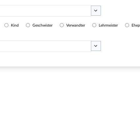
Optionen umschalten
Kind
Geschwister
Verwandter
Lehrmeister
Ehep
Optionen umschalten