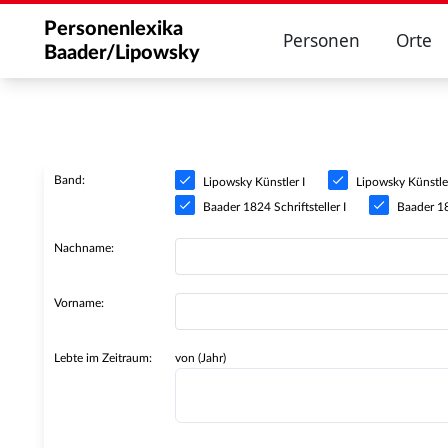
Personenlexika
Personen
Orte
Baader/Lipowsky
Band:
Lipowsky Künstler I
Lipowsky Künstler
Baader 1824 Schriftsteller I
Baader 182
Nachname:
Vorname:
Lebte im Zeitraum:
von (Jahr)