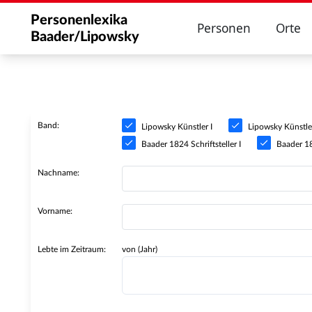
Personenlexika
Personen
Orte
Baader/Lipowsky
Band:
Lipowsky Künstler I
Lipowsky Künstler
Baader 1824 Schriftsteller I
Baader 182
Nachname:
Vorname:
Lebte im Zeitraum:
von (Jahr)