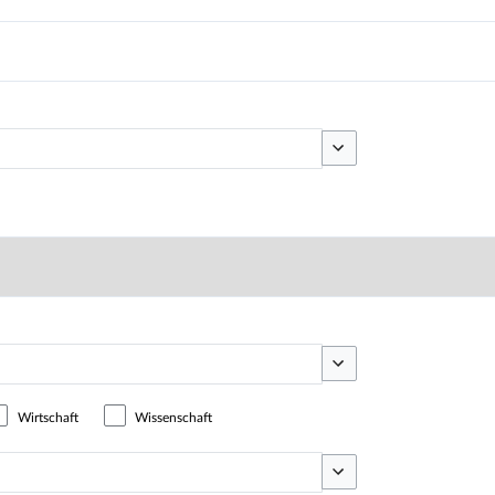
Optionen umschalten
Optionen umschalten
Wirtschaft
Wissenschaft
Optionen umschalten