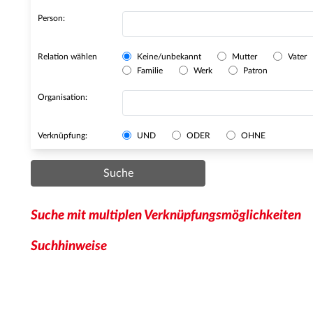
Person:
Relation wählen
Keine/unbekannt
Mutter
Vater
Familie
Werk
Patron
Organisation:
Verknüpfung:
UND
ODER
OHNE
Suche
Suche mit multiplen Verknüpfungsmöglichkeiten
Suchhinweise