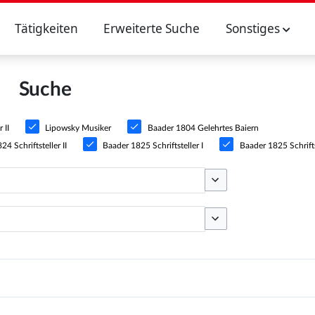
Tätigkeiten
Erweiterte Suche
Sonstiges
Suche
 II
Lipowsky Musiker
Baader 1804 Gelehrtes Baiern
4 Schriftsteller II
Baader 1825 Schriftsteller I
Baader 1825 Schriftst
Optionen umschalten
Optionen umschalten