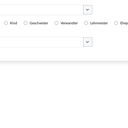
Optionen umschalten
Kind
Geschwister
Verwandter
Lehrmeister
Ehep
Optionen umschalten