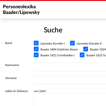
Personenlexika
Baader/Lipowsky
Suche
Band:
Lipowsky Künstler I
Lipowsky Künstler II
Baader 1804 Gelehrtes Baiern
Baader 1824 S
Baader 1825 Schriftsteller I
Baader 1825 Schr
Nachname:
Vorname:
Lebte im Zeitraum:
von (Jahr)