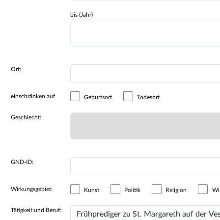
bis (Jahr)
Ort:
einschränken auf
Geburtsort
Todesort
Geschlecht:
GND-ID:
Wirkungsgebiet:
Kunst
Politik
Religion
Wir
Tätigkeit und Beruf: