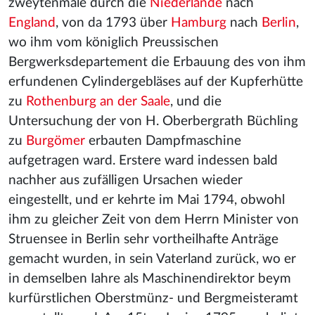
zweytenmale durch die
Niederlande
nach
England
, von da 1793 über
Hamburg
nach
Berlin
,
wo ihm vom königlich Preussischen
Bergwerksdepartement die Erbauung des von ihm
erfundenen Cylindergebläses auf der Kupferhütte
zu
Rothenburg an der Saale
, und die
Untersuchung der von H. Oberbergrath Büchling
zu
Burgömer
erbauten Dampfmaschine
aufgetragen ward. Erstere ward indessen bald
nachher aus zufälligen Ursachen wieder
eingestellt, und er kehrte im Mai 1794, obwohl
ihm zu gleicher Zeit von dem Herrn Minister von
Struensee in Berlin sehr vortheilhafte Anträge
gemacht wurden, in sein Vaterland zurück, wo er
in demselben Iahre als Maschinendirektor beym
kurfürstlichen Oberstmünz- und Bergmeisteramt