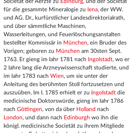
Societät der Aerzte zu
Edinburg
, und der Societät
für die gesammte Mineralogie zu
Iena
, der WW.
und AG. Dr., kurfürstlicher Landesdirektorialrath,
und über sämmtliche Maschinen,
Wasserleitungen, und Feuerlöschungsanstalten
bestellter Kommissär in
München
, ein Bruder des
Vorigen; geboren zu
München
am 30sten Sept.
1763. Er gieng im Iahr 1781 nach
Ingolstadt
, wo er
2 Iahre lang die Arzneywissenschaft studierte, und
im Iahr 1783 nach
Wien
, um sie unter der
Anleitung des berühmten Stoll fortzusetzen und
auszuüben. Im I. 1785 erhielt er zu
Ingolstadt
die
medicinische Doktorswürde, gieng im Iahr 1786
nach
Göttingen
, von da über
Holland
nach
London
, und dann nach
Edinburgh
wo ihn die
königl. medicinische Societät zu ihrem Mitgliede