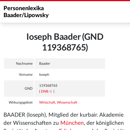
Personenlexika
Baader/Lipowsky
Ioseph Baader (GND
119368765)
Nachname
Baader
Vorname
Ioseph
119368765
GND
(
DNB
)
Wirkungsgebiet
Wirtschaft
,
Wissenschaft
BAADER (Ioseph), Mitglied der kurbair. Akademie
der Wissenschaften zu
München
, der königlichen