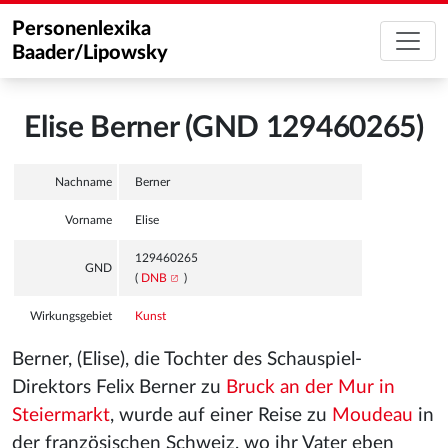
Personenlexika
Baader/Lipowsky
Elise Berner (GND 129460265)
Nachname
Berner
Vorname
Elise
129460265
GND
(
DNB
)
Wirkungsgebiet
Kunst
Berner, (Elise), die Tochter des Schauspiel-
Direktors Felix Berner
zu
Bruck an der Mur in
Steiermarkt
, wurde auf einer Reise zu
Moudeau
in
der französischen Schweiz, wo ihr Vater eben