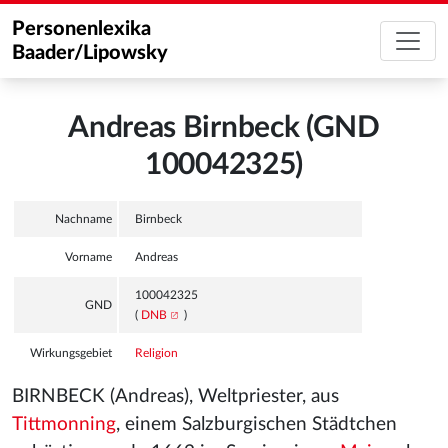
Personenlexika
Baader/Lipowsky
Andreas Birnbeck (GND
100042325)
Nachname
Birnbeck
Vorname
Andreas
100042325
GND
(
DNB
)
Wirkungsgebiet
Religion
BIRNBECK (Andreas), Weltpriester, aus
Tittmonning
, einem Salzburgischen Städtchen