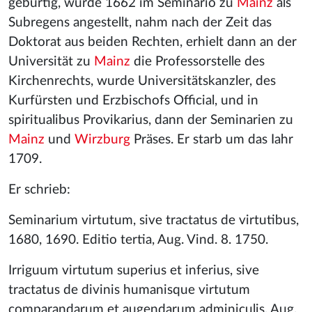
gebürtig, wurde 1662 im Seminario zu
Mainz
als
Subregens angestellt, nahm nach der Zeit das
Doktorat aus beiden Rechten, erhielt dann an der
Universität zu
Mainz
die Professorstelle des
Kirchenrechts, wurde Universitätskanzler, des
Kurfürsten und Erzbischofs Official, und in
spiritualibus Provikarius, dann der Seminarien zu
Mainz
und
Wirzburg
Präses. Er starb um das Iahr
1709.
Er schrieb:
Seminarium virtutum, sive tractatus de virtutibus,
1680, 1690. Editio tertia, Aug. Vind. 8. 1750.
Irriguum virtutum superius et inferius, sive
tractatus de divinis humanisque virtutum
comparandarum et augendarum adminiculis, Aug.