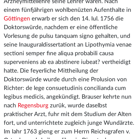
Arzneymittellehre seine Lehrer waren. Nach
einem fünfjährigen wohlbenüzten Aufenthalte in
Göttingen
erwarb er sich den 14. Iul. 1756 die
Doktorswürde, nachdem er eine öffentliche
Vorlesung de pulsu tanquam signo gehalten, und
seine Inauguraldissertationt an Lipothymia venae
sectioni semper fine aliqua probabili causa
superveniens ab ea abstinere iubeat? vertheidigt
hatte. Die feyerliche Mittheilung der
Doktorswürde wurde durch eine Prolusion von
Richter: de lege consuetudinis concilianda cum
legibus medicis, angekündigt. Brauser kehrte nun
nach
Regensburg
zurük, wurde daselbst
praktischer Arzt, fuhr mit dem Studium der Alten
fort, und unterrichtete zugleich junge Wundärzte.
Im Iahr 1763 gieng er zum Herrn Reichsgrafen v.