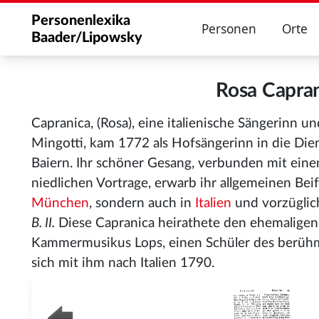
Personenlexika
Personen
Orte
Baader/Lipowsky
Rosa Capra
Capranica, (Rosa), eine italienische Sängerinn u
Mingotti
, kam 1772 als Hofsängerinn in die Die
Baiern. Ihr schöner Gesang, verbunden mit ei
niedlichen Vortrage, erwarb ihr allgemeinen Beifa
München
, sondern auch in
Italien
und vorzüglic
B. II.
Diese Capranica heirathete den ehemaligen
Kammermusikus Lops, einen Schüler des berühm
sich mit ihm nach Italien 1790.