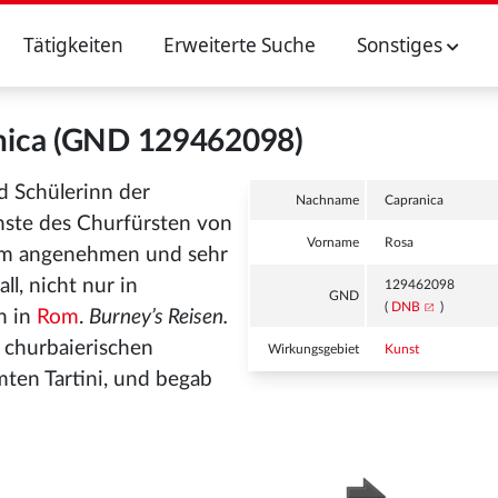
Tätigkeiten
Erweiterte Suche
Sonstiges
nica (GND 129462098)
nd Schülerinn der
Nachname
Capranica
nste des Churfürsten von
Vorname
Rosa
nem angenehmen und sehr
ll, nicht nur in
129462098
GND
(
DNB
)
h in
Rom
.
Burney’s Reisen.
 churbaierischen
Wirkungsgebiet
Kunst
ten Tartini, und begab