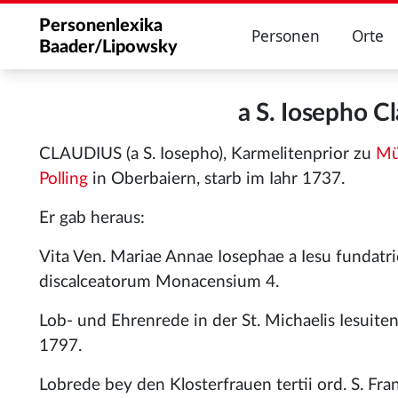
Personenlexika
Personen
Orte
Baader/Lipowsky
a S. Iosepho 
CLAUDIUS (a S. Iosepho), Karmelitenprior zu
Mü
Polling
in Oberbaiern, starb im Iahr 1737.
Er gab heraus:
Vita Ven. Mariae Annae Iosephae a Iesu fundatri
discalceatorum Monacensium 4.
Lob- und Ehrenrede in der St. Michaelis Iesuiten
1797.
Lobrede bey den Klosterfrauen tertii ord. S. Fra