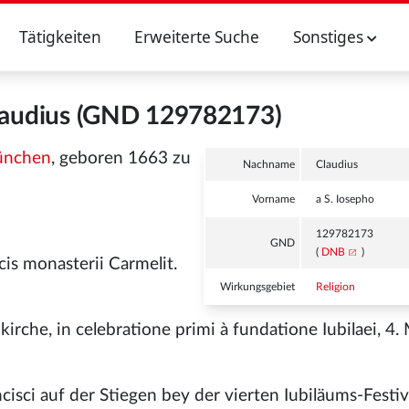
Tätigkeiten
Erweiterte Suche
Sonstiges
Claudius (GND 129782173)
nchen
, geboren 1663 zu
Nachname
Claudius
Vorname
a S. Iosepho
129782173
GND
(
DNB
)
cis monasterii Carmelit.
Wirkungsgebiet
Religion
kirche, in celebratione primi à fundatione Iubilaei, 4
ncisci auf der Stiegen bey der vierten Iubiläums-Festiv