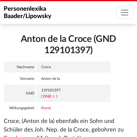
Personenlexika
Baader/Lipowsky
Anton de la Croce (GND
129101397)
Nachname
Croce
Vorname
Anton de la
129101397
GND
(
DNB
)
Wirkungsgebiet
Kunst
Croce, (Anton de la) ebenfalls ein Sohn und
Schüler des Joh. Nep. de la Croce, gebohren zu