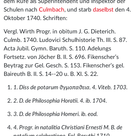
dem Rufe als Superintendent und Inspektor der
Schulen nach
Culmbach
, und starb
daselbst
den 4.
Oktober 1740. Schriften:
Vergl. Wirth Progr. in obitum J. G. Dieterich.
Culmb. 1740. Ludovici Schulhistorie Th. III. S. 87.
Acta Jubil. Gymn. Baruth. S. 110. Adelungs
Fortsetz. von Jöcher B. II. S. 696. Fikenscher’s
Beytrag zur Gel. Gesch. S. 153. Fikenscher’s gel.
Baireuth B. II. S. 14--20 u. B. XI. S. 22.
1. Diss de potarum ϑγμοπαϑεια. 4. Viteb. 1703.
2. D. de Philosophia Horatii. 4. ib. 1704.
3. D. de Philosophia Homeri. ib. eod.
4. Progr. in natalitia Christiani Ernesti M. B. de