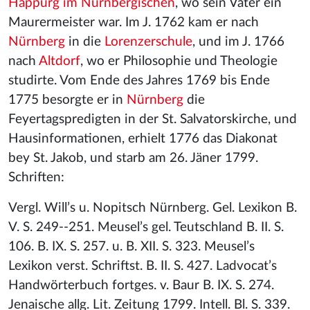
Happurg im Nürnbergischen
, wo sein Vater ein
Maurermeister war. Im J. 1762 kam er nach
Nürnberg
in die
Lorenzerschule
, und im J. 1766
nach
Altdorf
, wo er Philosophie und Theologie
studirte. Vom Ende des Jahres 1769 bis Ende
1775 besorgte er in
Nürnberg
die
Feyertagspredigten in der St. Salvatorskirche, und
Hausinformationen, erhielt 1776 das Diakonat
bey St. Jakob, und starb am 26. Jäner 1799.
Schriften:
Vergl. Will’s u. Nopitsch Nürnberg. Gel. Lexikon B.
V. S. 249--251. Meusel’s gel. Teutschland B. II. S.
106. B. IX. S. 257. u. B. XII. S. 323. Meusel’s
Lexikon verst. Schriftst. B. II. S. 427. Ladvocat’s
Handwörterbuch fortges. v. Baur B. IX. S. 274.
Jenaische allg. Lit. Zeitung 1799. Intell. Bl. S. 339.