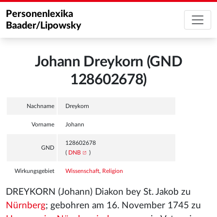
Personenlexika
Baader/Lipowsky
Johann Dreykorn (GND
128602678)
Nachname
Dreykorn
Vorname
Johann
128602678
GND
(
DNB
)
Wirkungsgebiet
Wissenschaft
,
Religion
DREYKORN (Johann) Diakon bey St. Jakob zu
Nürnberg
; gebohren am 16. November 1745 zu