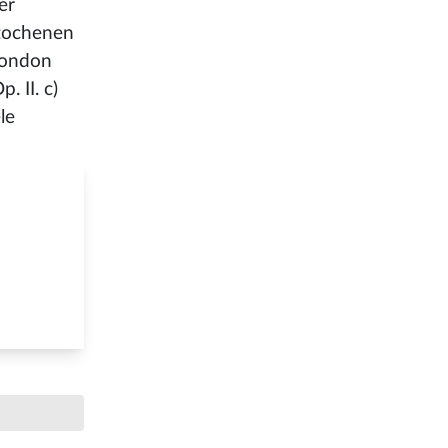
er
stochenen
 London
 II. c)
le