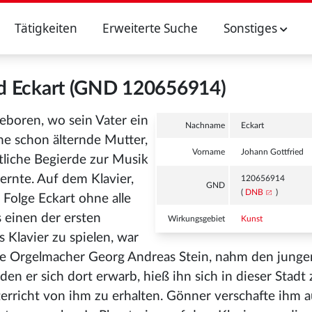
Tätigkeiten
Erweiterte Suche
Sonstiges
ed Eckart (GND 120656914)
eboren, wo sein Vater ein
Nachname
Eckart
e schon älternde Mutter,
Vorname
Johann Gottfried
tliche Begierde zur Musik
lernte. Auf dem Klavier,
120656914
GND
(
DNB
)
 Folge Eckart ohne alle
s einen der ersten
Wirkungsgebiet
Kunst
s Klavier zu spielen, war
mte Orgelmacher Georg Andreas Stein, nahm den junge
 den er sich dort erwarb, hieß ihn sich in dieser Stadt z
terricht von ihm zu erhalten. Gönner verschafte ihm 