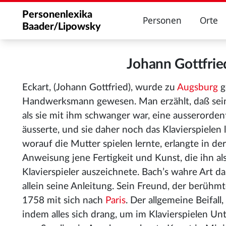
Personenlexika
Personen
Orte
Baader/Lipowsky
Johann Gottfri
Eckart, (Johann Gottfried), wurde zu
Augsburg
g
Handwerksmann gewesen. Man erzählt, daß sein
als sie mit ihm schwanger war, eine ausserorden
äusserte, und sie daher noch das Klavierspielen 
worauf die Mutter spielen lernte, erlangte in der
Anweisung jene Fertigkeit und Kunst, die ihn al
Klavierspieler auszeichnete. Bach’s wahre Art da
allein seine Anleitung. Sein Freund, der berüh
1758 mit sich nach
Paris
. Der allgemeine Beifall,
indem alles sich drang, um im Klavierspielen Un