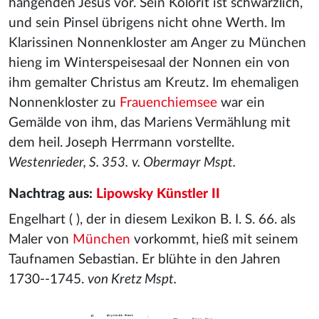
hangenden Jesus vor. Sein Kolorit ist schwärzlich,
und sein Pinsel übrigens nicht ohne Werth. Im
Klarissinen Nonnenkloster am Anger zu München
hieng im Winterspeisesaal der Nonnen ein von
ihm gemalter Christus am Kreutz. Im ehemaligen
Nonnenkloster zu
Frauenchiemsee
war ein
Gemälde von ihm, das Mariens Vermählung mit
dem heil. Joseph Herrmann vorstellte.
Westenrieder, S. 353.
v. Obermayr Mspt.
Nachtrag aus:
Lipowsky Künstler II
Engelhart ( ), der in diesem Lexikon B. I. S. 66. als
Maler von
München
vorkommt, hieß mit seinem
Taufnamen Sebastian. Er blühte in den Jahren
1730--1745.
von Kretz Mspt.