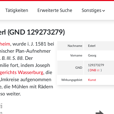
Tätigkeiten
Erweiterte Suche
Sonstiges
erl (GND 129273279)
heim
, wurde i. J. 1581 bei
Nachname
Esterl
hischer Plan-Aufnehmer
Vorname
Georg
B. III. S. 88.
Der
ilie fort, indem Joseph
129273279
GND
(
DNB
)
dgerichts Wasserburg
, die
m Umkreise aufgenommen
Wirkungsgebiet
Kunst
e, die Mühlen mit Rädern
so weiter.