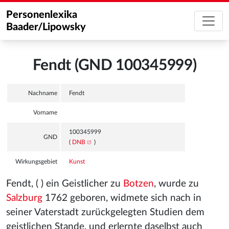
Personenlexika
Baader/Lipowsky
Fendt (GND 100345999)
Nachname
Fendt
Vorname
100345999
GND
(
DNB
)
Wirkungsgebiet
Kunst
Fendt, ( ) ein Geistlicher zu
Botzen
, wurde zu
Salzburg
1762 geboren, widmete sich nach in
seiner Vaterstadt zurückgelegten Studien dem
geistlichen Stande, und erlernte daselbst auch