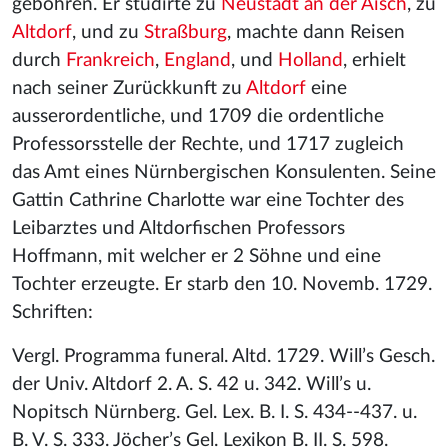
gebohren. Er studirte zu
Neustadt an der Aisch
, zu
Altdorf
, und zu
Straßburg
, machte dann Reisen
durch
Frankreich
,
England
, und
Holland
, erhielt
nach seiner Zurückkunft zu
Altdorf
eine
ausserordentliche, und 1709 die ordentliche
Professorsstelle der Rechte, und 1717 zugleich
das Amt eines Nürnbergischen Konsulenten. Seine
Gattin Cathrine Charlotte war eine Tochter des
Leibarztes und Altdorfischen Professors
Hoffmann, mit welcher er 2 Söhne und eine
Tochter erzeugte. Er starb den 10. Novemb. 1729.
Schriften:
Vergl. Programma funeral. Altd. 1729. Will’s Gesch.
der Univ. Altdorf 2. A. S. 42 u. 342. Will’s u.
Nopitsch Nürnberg. Gel. Lex. B. I. S. 434--437. u.
B. V. S. 333. Jöcher’s Gel. Lexikon B. II. S. 598.