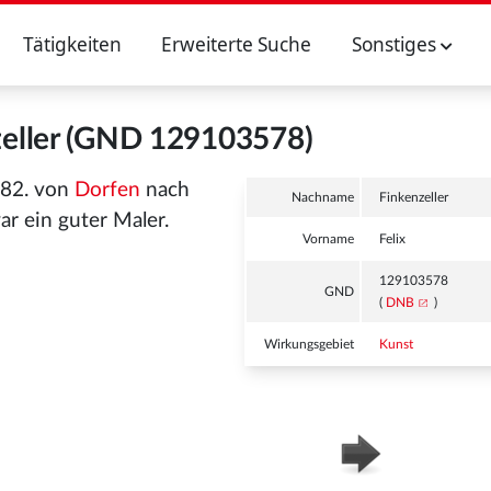
Tätigkeiten
Erweiterte Suche
Sonstiges
zeller (GND 129103578)
682. von
Dorfen
nach
Nachname
Finkenzeller
ar ein guter Maler.
Vorname
Felix
129103578
GND
(
DNB
)
Wirkungsgebiet
Kunst