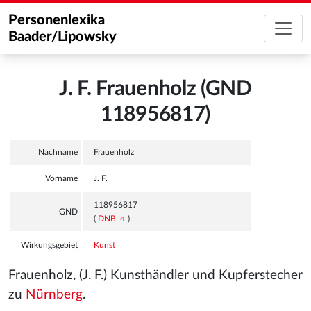
Personenlexika
Baader/Lipowsky
J. F. Frauenholz (GND
118956817)
Nachname
Frauenholz
Vorname
J. F.
118956817
GND
(
DNB
)
Wirkungsgebiet
Kunst
Frauenholz, (J. F.) Kunsthändler und Kupferstecher
zu
Nürnberg
.