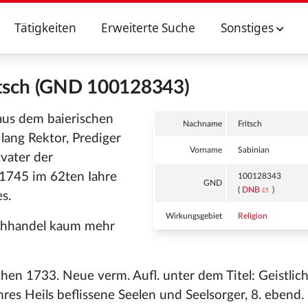
Tätigkeiten
Erweiterte Suche
Sonstiges
itsch (GND 100128343)
 aus dem baierischen
Nachname
Fritsch
lang Rektor, Prediger
Vorname
Sabinian
tvater der
1745 im 62ten Iahre
100128343
GND
(
DNB
)
s.
Wirkungsgebiet
Religion
uchhandel kaum mehr
en 1733. Neue verm. Aufl. unter dem Titel: Geistlic
res Heils beflissene Seelen und Seelsorger, 8. ebend.