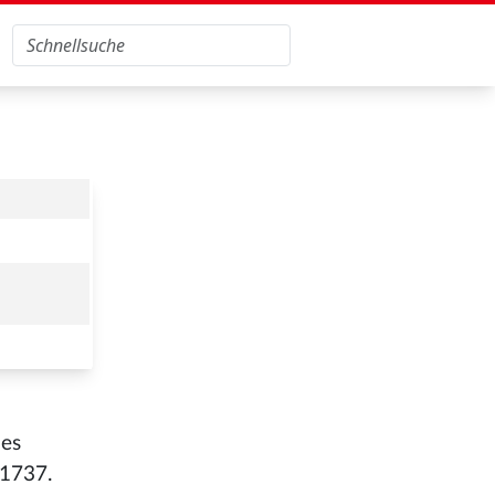
hes
 1737.