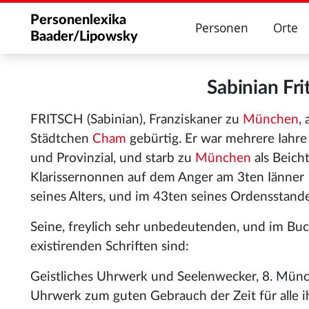
Personenlexika
Personen
Orte
Baader/Lipowsky
Sabinian Fr
FRITSCH (Sabinian), Franziskaner zu
München
,
Städtchen
Cham
gebürtig. Er war mehrere Iahre 
und Provinzial, und starb zu
München
als Beich
Klarissernonnen auf dem Anger am 3ten Iänner 
seines Alters, und im 43ten seines Ordensstande
Seine, freylich sehr unbedeutenden, und im B
existirenden Schriften sind:
Geistliches Uhrwerk und Seelenwecker, 8. Münch
Uhrwerk zum guten Gebrauch der Zeit für alle ih