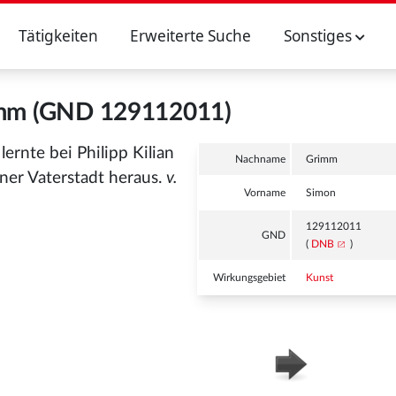
Tätigkeiten
Erweiterte Suche
Sonstiges
mm (GND 129112011)
, lernte bei Philipp Kilian
Nachname
Grimm
er Vaterstadt heraus.
v.
Vorname
Simon
129112011
GND
(
DNB
)
Wirkungsgebiet
Kunst