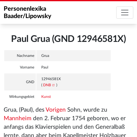
Personenlexika
Baader/Lipowsky
Paul Grua (GND 12946581X)
Nachname
Grua
Vorname
Paul
12946581X
GND
(
DNB
)
Wirkungsgebiet
Kunst
Grua, (Paul), des
Vorigen
Sohn, wurde zu
Mannheim
den 2. Februar 1754 geboren, wo er
anfangs das Klavierspielen und den Generalbaß
lernte, dann aber beim Kapellmeister Holzbauer