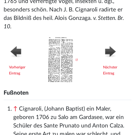
1765 und verfertigte Vögel, Insekten u. dgl.,
besonders schön. Nach J. B. Cignaroli
radirte er
das Bildniß des heil. Alois Gonzaga.
v. Stetten. Br.
10.
Vorheriger
Nächster
Eintrag
Eintrag
Fußnoten
↑
Cignaroli, (Johann Baptist) ein Maler,
geboren 1706 zu Salo am Gardasee, war ein
Schüler des Sante Prunato und Anton Calza.
Seine erste Art zu malen war schlecht, und