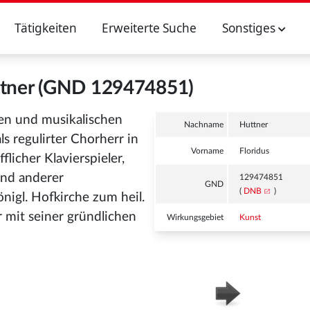
Tätigkeiten
Erweiterte Suche
Sonstiges
ttner (GND 129474851)
chen und musikalischen
Nachname
Huttner
als regulirter Chorherr in
Vorname
Floridus
licher Klavierspieler,
und anderer
129474851
GND
(
DNB
)
nigl. Hofkirche zum heil.
r mit seiner gründlichen
Wirkungsgebiet
Kunst