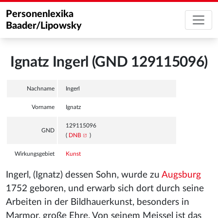
Personenlexika
Baader/Lipowsky
Ignatz Ingerl (GND 129115096)
Nachname
Ingerl
Vorname
Ignatz
129115096
GND
(
DNB
)
Wirkungsgebiet
Kunst
Ingerl, (Ignatz) dessen Sohn, wurde zu
Augsburg
1752 geboren, und erwarb sich dort durch seine
Arbeiten in der Bildhauerkunst, besonders in
Marmor, große Ehre. Von seinem Meissel ist das