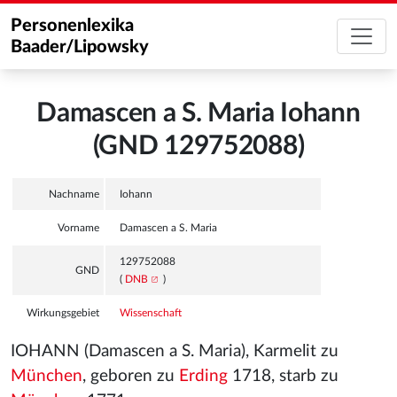
Personenlexika
Baader/Lipowsky
Damascen a S. Maria Iohann
(GND 129752088)
Nachname
Iohann
Vorname
Damascen a S. Maria
129752088
GND
(
DNB
)
Wirkungsgebiet
Wissenschaft
IOHANN (Damascen a S. Maria), Karmelit zu
München
, geboren zu
Erding
1718, starb zu