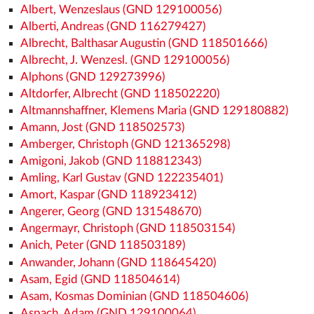
Albert, Wenzeslaus (GND 129100056)
Alberti, Andreas (GND 116279427)
Albrecht, Balthasar Augustin (GND 118501666)
Albrecht, J. Wenzesl. (GND 129100056)
Alphons (GND 129273996)
Altdorfer, Albrecht (GND 118502220)
Altmannshaffner, Klemens Maria (GND 129180882)
Amann, Jost (GND 118502573)
Amberger, Christoph (GND 121365298)
Amigoni, Jakob (GND 118812343)
Amling, Karl Gustav (GND 122235401)
Amort, Kaspar (GND 118923412)
Angerer, Georg (GND 131548670)
Angermayr, Christoph (GND 118503154)
Anich, Peter (GND 118503189)
Anwander, Johann (GND 118645420)
Asam, Egid (GND 118504614)
Asam, Kosmas Dominian (GND 118504606)
Aspach, Adam (GND 129100064)