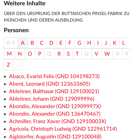
Weitere Inhalte
ÜBER DEN URSPRUNG DER BUTTAISCHEN PINSEL-FABRIK ZU
MÜNCHEN UND DEREN AUSBILDUNG
Personen
0-9
A
B
C
D
E
F
G
H
I
J
K
L
M
N
O
P
Q
R
S
T
U
V
W
X
Y
Z
...
Abaco, Evarist Felix (GND 104198273)
Abent, Leonard (GND 123633605)
Ableitner, Balthasar (GND 129100021)
Ableitner, Johann (GND 129099996)
Abondio, Alexander (GND 12909997X)
Abondio, Alexander (GND 136470467)
Achmiller, Franz Xaver (GND 12910003X)
Agricola, Christoph Ludwig (GND 122961714)
Aiglstorfer, Augustin (GND 129100048)