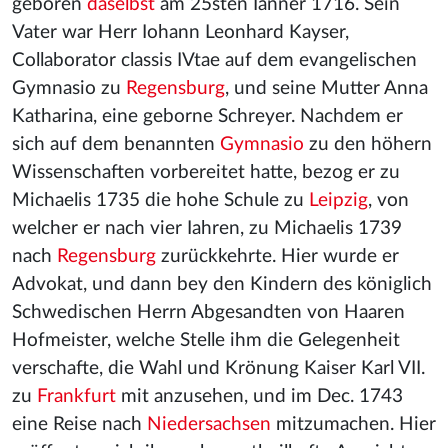
geboren
daselbst
am 25sten Iänner 1716. Sein
Vater war Herr Iohann Leonhard Kayser,
Collaborator classis IVtae auf dem evangelischen
Gymnasio zu
Regensburg
, und seine Mutter Anna
Katharina, eine geborne Schreyer. Nachdem er
sich auf dem benannten
Gymnasio
zu den höhern
Wissenschaften vorbereitet hatte, bezog er zu
Michaelis 1735 die hohe Schule zu
Leipzig
, von
welcher er nach vier Iahren, zu Michaelis 1739
nach
Regensburg
zurückkehrte. Hier wurde er
Advokat, und dann bey den Kindern des königlich
Schwedischen Herrn Abgesandten von Haaren
Hofmeister, welche Stelle ihm die Gelegenheit
verschafte, die Wahl und Krönung Kaiser Karl VII.
zu
Frankfurt
mit anzusehen, und im Dec. 1743
eine Reise nach
Niedersachsen
mitzumachen. Hier