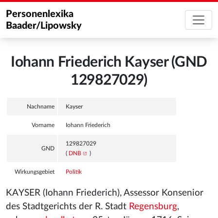
Personenlexika
Baader/Lipowsky
Iohann Friederich Kayser (GND
129827029)
Nachname
Kayser
Vorname
Iohann Friederich
129827029
GND
(
DNB
)
Wirkungsgebiet
Politik
KAYSER (Iohann Friederich), Assessor Konsenior
des Stadtgerichts der R. Stadt
Regensburg
,