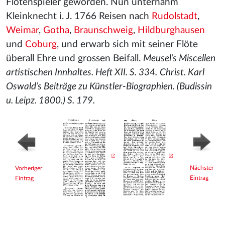
Flötenspieler geworden. Nun unternahm
Kleinknecht i. J. 1766 Reisen nach
Rudolstadt
,
Weimar
,
Gotha
,
Braunschweig
,
Hildburghausen
und
Coburg
, und erwarb sich mit seiner Flöte
überall Ehre und grossen Beifall.
Meusel’s Miscellen
artistischen Innhaltes. Heft XII. S. 334.
Christ. Karl
Oswald’s Beiträge zu Künstler-Biographien. (Budissin
u. Leipz. 1800.) S. 179.
Nächster
Vorheriger
Eintrag
Eintrag