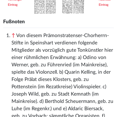
Eintrag
Eintrag
Fußnoten
↑
Von diesem Prämonstratenser-Chorherrn-
Stifte in Speinshart verdienen folgende
Mitglieder als vorzüglich gute Tonkünstler hier
einer rühmlichen Erwähnung: a) Odino von
Werner, geb. zu Führenried (im Mainkreise),
spielte das Violonzell. b) Quarin Kelling, in der
Folge Prälat dieses Klosters, geb. zu
Pottenstein (im Rezatkreise) Violinspieler. c)
Joseph Wild, geb. zu Stadt Kemnath (im
Mainkreise). d) Berthold Scheuermann, geb. zu
Luhe (im Regenkr.) und e) Aldaric Biersack,
geb. zu Vorbach; sämmtliche Organisten. f)