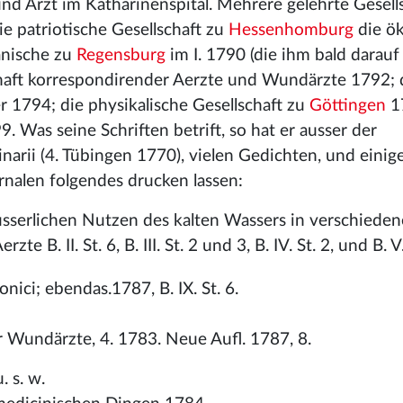
nd Arzt im Katharinenspital. Mehrere gelehrte Gesell
ie patriotische Gesellschaft zu
Hessenhomburg
die ö
anische zu
Regensburg
im I. 1790 (die ihm bald darauf
chaft korrespondirender Aerzte und Wundärzte 1792; 
r 1794; die physikalische Gesellschaft zu
Göttingen
1
9. Was seine Schriften betrift, so hat er ausser der
narii (4. Tübingen 1770), vielen Gedichten, und einig
nalen folgendes drucken lassen:
sserlichen Nutzen des kalten Wassers in verschiede
B. II. St. 6, B. III. St. 2 und 3, B. IV. St. 2, und B. V.
nici; ebendas.1787, B. IX. St. 6.
 Wundärzte, 4. 1783. Neue Aufl. 1787, 8.
 s. w.