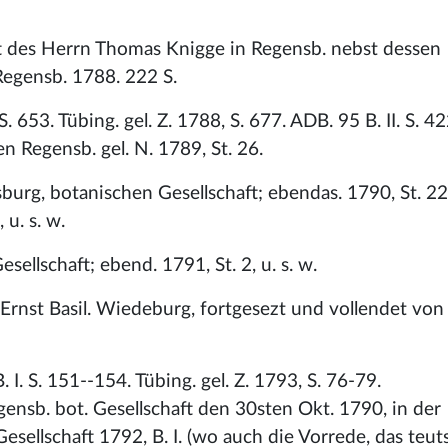
t des Herrn Thomas Knigge in Regensb. nebst dessen
Regensb. 1788. 222 S.
 S. 653. Tübing. gel. Z. 1788, S. 677. ADB. 95 B. II. S. 42
 Regensb. gel. N. 1789, St. 26.
g, botanischen Gesellschaft; ebendas. 1790, St. 22,
 u. s. w.
ellschaft; ebend. 1791, St. 2, u. s. w.
nst Basil. Wiedeburg, fortgesezt und vollendet von I.
 I. S. 151--154. Tübing. gel. Z. 1793, S. 76-79.
ensb. bot. Gesellschaft den 30sten Okt. 1790, in der
esellschaft 1792, B. I. (wo auch die Vorrede, das teut