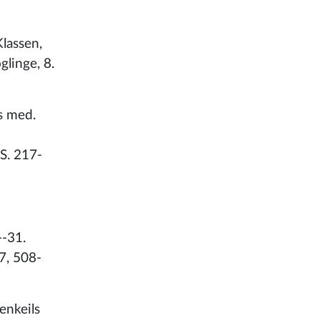
lassen,
linge, 8.
rs med.
 S. 217-
--31.
7, 508-
enkeils