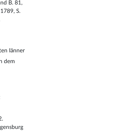
und B. 81,
 1789, S.
.
ten Iänner
on dem
t
2.
egensburg