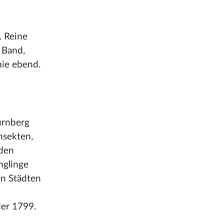
. Reine
 Band,
hie ebend.
ürnberg
nsekten,
 den
nglinge
en Städten
der 1799.