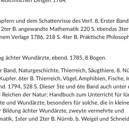
medicinischen Dingen 1784.
pfern und dem Schattenrisse des Verf. 8. Erster Band
 2ter B. angewandte Mathematik 220 S. ebendas 3ter
nem Verlage 1786, 218 S. 4ter B. Praktische Philosop
ng ächter Wundärzte, ebend. 1785, 8 Bogen.
 Band, Naturgeschichte, Thierreich, Säugthiere, 8. N
pfer. 6ter B. Thierreich, Vögel, Amphibien, Fische, I
nd. 1794, 528 S. Dieser 5te und 6te Band auch unter
3 Reichen der Natur; Handbuch zum Unterricht für Iü
e und Wundärzte, besonders für solche, die in klein
 Bildung ächter Wundärzte, zweyte vermehrte und
atik, 1ster und 2ter B. Nürnb. b. Weigel und Schnei