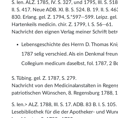
S. Ien. ALZ. 1785, IV. S. 327, und 1795, III. S. 518.
II. S. 417. Neue ADB. XI. B. S. 524. B. 19. II. S. 4
830. Erlang. gel. Z. 1794, S.*597--599. Leipz. gel. 
Hartenkeils medicin. chir. Z. 1799, I. S. 56--61.
Nachricht den eignen Verlag meiner Schrift betr
Lebensgeschichte des Herrn D. Thomas Knig
1787 selig verschied. Als ein Denkmal fre
Collegium medicum daselbst, fol. 1787, 2 B
S. Tübing. gel. Z. 1787, S. 279.
Nachricht von den Medicinalanstalten in Regens
patriotischen Wünschen, 8. Regensburg 1788, 1
S. Ien.> ALZ. 1788, III. S. 17. ADB. 83 B. I. S. 105
Lesebibliothek für die der Apotheker- und Wund