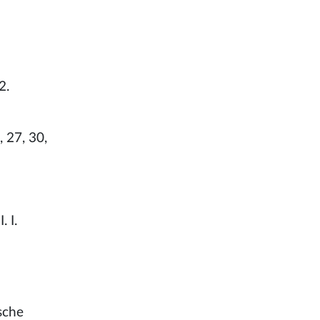
2.
 27, 30,
 I.
sche