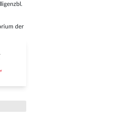
ligenzbl.
torium der
er