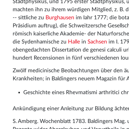
Stadtphysikus, und 1795 erster Stadtphysikus, u
machten ihn zu ihrem würdigen Mitglied, z. B. d
-- sittliche zu
Burghausen
im Iahr 1777; die bot
Präsidium auftrug), die Schweitzersche Gesells
römisch kaiserliche Akademie- der Naturforsche
die Sydenhamische zu
Halle
in
Sachsen
im I. 179
obengedachten Dissertation de genesi calculi uri
hundert Recensionen in fünf verschiedenen Iour
Zwölf medicinische Beobachtungen über den äu
Krankheiten; in Baldingers neuem Magazin für Aerzte 
Geschichte eines Rhevmatismi arthritici chro
Ankündigung einer Anleitung zur Bildung ächter
S. Amberg. Wochenblatt 1783. Baldingers Mag. u.