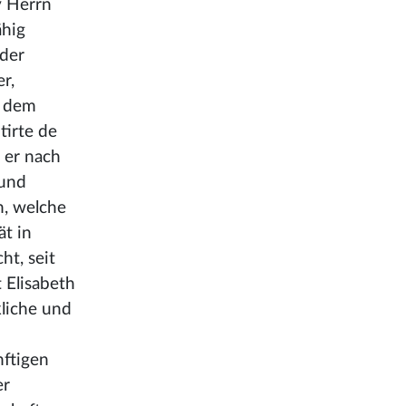
 Herrn
ähig
 der
r,
n dem
tirte de
g er nach
 und
, welche
ät in
ht, seit
 Elisabeth
kliche und
nftigen
er