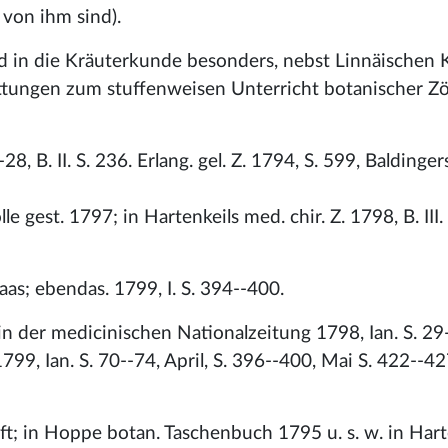
 von ihm sind).
d in die Kräuterkunde besonders, nebst Linnäischen K
ungen zum stuffenweisen Unterricht botanischer Zög
-28, B. II. S. 236. Erlang. gel. Z. 1794, S. 599, Baldinge
 gest. 1797; in Hartenkeils med. chir. Z. 1798, B. III.
as; ebendas. 1799, I. S. 394--400.
in der medicinischen Nationalzeitung 1798, Ian. S. 29
9, Ian. S. 70--74, April, S. 396--400, Mai S. 422--42
t; in Hoppe botan. Taschenbuch 1795 u. s. w. in Hart