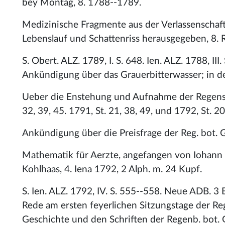
bey Montag, 8. 1788--1789.
Medizinische Fragmente aus der Verlassenschaf
Lebenslauf und Schattenriss herausgegeben, 8. 
S. Obert. ALZ. 1789, I. S. 648. Ien. ALZ. 1788, III.
Ankündigung über das Grauerbitterwasser; in den
Ueber die Enstehung und Aufnahme der Regensbur
32, 39, 45. 1791, St. 21, 38, 49, und 1792, St. 20,
Ankündigung über die Preisfrage der Reg. bot. Ges
Mathematik für Aerzte, angefangen von Iohann Er
Kohlhaas, 4. Iena 1792, 2 Alph. m. 24 Kupf.
S. Ien. ALZ. 1792, IV. S. 555--558. Neue ADB. 3 B.
Rede am ersten feyerlichen Sitzungstage der Reg
Geschichte und den Schriften der Regenb. bot. G