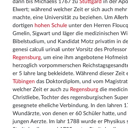
dann bis Michaelis 1767 zu
Stuttgard
in der Apo
Elwert; während welcher Zeit er sich auch mehr
machte, eine Universität zu beziehen. Um Aller
dortigen
hohen Schule
unter den Herren Floucq
Gmelin, Sigwart und Iäger die medizinischen Wi
Bibelstudium, und Kandidat Motz privatim in der
genesi calculi urinali unter Vorsitz des Professo
Regensburg
, um eine ihm angebotene Hofmeist
herzoglich vorpommerschen Reichstagsgesandte
er 5 Iahre lang bekleidete. Während dieser Zeit 
Tübingen
das Doktordiplom, und vom Magistra
welcher Zeit er auch zu
Regensburg
die medicini
Christliebe, Tochter des regensburgischen Supe
gesegnete eheliche Verbindung. In den Iahren 
Wundärzte, von denen er 60 Schüler hatte, und
jungen Aerzte. Im Iahr 1788 wurde er Physikus