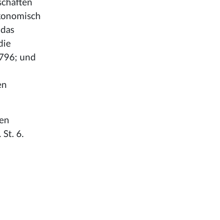
schaften
konomisch
 das
die
796; und
en
nen
 St. 6.