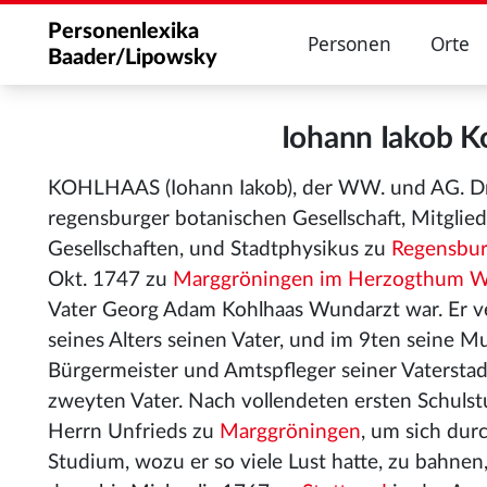
Personenlexika
Personen
Orte
Baader/Lipowsky
Iohann Iakob 
KOHLHAAS (Iohann Iakob), der WW. und AG. Dr.
regensburger botanischen Gesellschaft, Mitglie
Gesellschaften, und Stadtphysikus zu
Regensbu
Okt. 1747 zu
Marggröningen im Herzogthum 
Vater Georg Adam Kohlhaas Wundarzt war. Er ve
seines Alters seinen Vater, und im 9ten seine M
Bürgermeister und Amtspfleger seiner Vaterstad
zweyten Vater. Nach vollendeten ersten Schulstu
Herrn Unfrieds zu
Marggröningen
, um sich du
Studium, wozu er so viele Lust hatte, zu bahnen