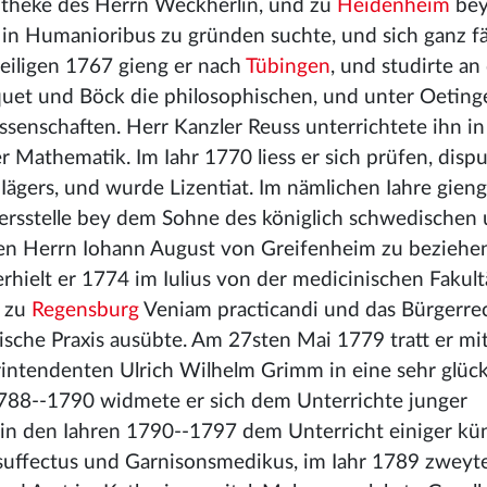
theke des Herrn Weckherlin, und zu
Heidenheim
bey
 in Humanioribus zu gründen suchte, und sich ganz f
heiligen 1767 gieng er nach
Tübingen
, und studirte an
uet und Böck die philosophischen, und unter Oetinge
ssenschaften. Herr Kanzler Reuss unterrichtete ihn i
 Mathematik. Im Iahr 1770 liess er sich prüfen, dispu
r Iägers, und wurde Lizentiat. Im nämlichen Iahre gien
ersstelle bey dem Sohne des königlich schwedischen
n Herrn Iohann August von Greifenheim zu beziehen
erhielt er 1774 im Iulius von der medicinischen Fakult
t zu
Regensburg
Veniam practicandi und das Bürgerrec
sche Praxis ausübte. Am 27sten Mai 1779 tratt er mit
rintendenten Ulrich Wilhelm Grimm in eine sehr glüc
1788--1790 widmete er sich dem Unterrichte junger
 in den Iahren 1790--1797 dem Unterricht einiger kü
 suffectus und Garnisonsmedikus, im Iahr 1789 zweyt