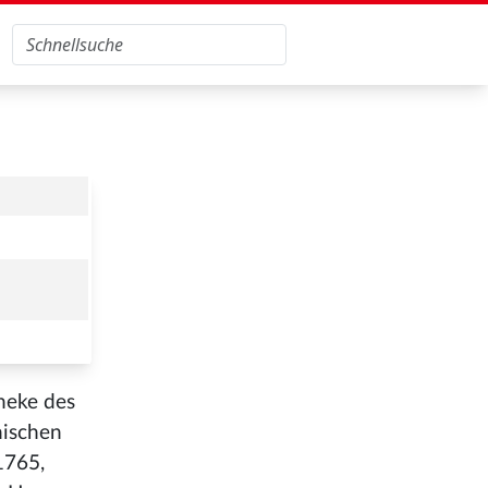
theke des
nischen
1765,