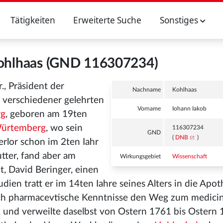
Tätigkeiten
Erweiterte Suche
Sonstiges
Kohlhaas (GND 116307234)
, Präsident der
Nachname
Kohlhaas
d verschiedener gelehrten
Vorname
Iohann Iakob
rg
, geboren am 19ten
Würtemberg
, wo sein
116307234
GND
(
DNB
)
rlor schon im 2ten Iahr
utter, fand aber am
Wirkungsgebiet
Wissenschaft
t, David Beringer, einen
dien tratt er im 14ten Iahre seines Alters in die Apo
rch pharmacevtische Kenntnisse den Weg zum medici
, und verweilte daselbst von Ostern 1761 bis Ostern 