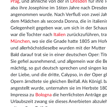
Prag
, und ähnliche von der in
Dresden
für ihre 
also ihre Josephine im 16ten Jahre nach Dresden
angenommen wurde. Nach Verfluß von zwei Jahre
dem Mädchen als seconda Donna, die in italien
Gelegenheit gegeben war, um sich in der Schau
war die Tochter nach
Italien
zurückzuführen, trat
München
, wo sie die Gnade hatte 1805 am Hofe
und allerhöchstdieselbe wurden mit der Mutter 
Bald darauf trat sie in einer deutschen Oper: Ti
Sie gefiel ausnehmend, und allgemein war die 
mächtig, so gut deutsch sprechen und singen kon
der Liebe, und die dritte, Calypso, in der Oper
Opern ärndtete sie gleichen Beifall. Als Königl.
angestellt wurde, unternahm sie im Herbste 1808
Impressa zu
Bologna
die herrlichsten Anträge ge
Urlaubszeit zwang sie dieses Anerbieten abzuleh