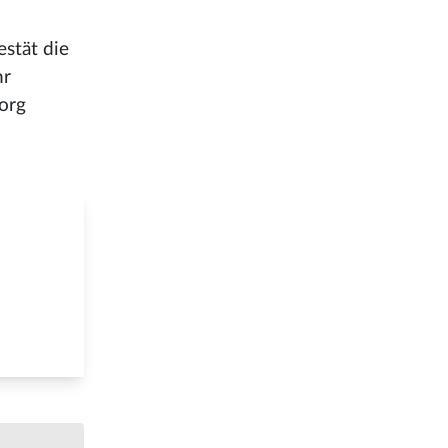
stät die
hr
org