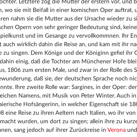
Tochter. Letztere zog die Mutter der erstern vor, und 
, wo sie mit Beifall in einer komischen Oper auftrat, 
n nahm sie die Mutter aus der Ursache wieder zu si
ischen Opern von sehr geringer Bedeutung sind, keine
spielkunst und im Gesange zu vervollkommnen. Ihr En
 auch wirklich dahin die Reise an, und kam mit ihr n
 zu singen. Dem Könige und der Königinn gefiel ihr 
dahin einig, daß die Tochter am Münchener Hofe bleib
tus, 1806 zum ersten Male, und zwar in der Rolle des S
Bewunderung, daß sie, der deutschen Sprache noch ni
nte. Ihre zweite Rolle war: Sargines, in der Oper: der
 gleichen Namens, mit Musik von Peter Winter. Auch in
 baierische Hofsängerinn, in welcher Eigenschaft sie 1
 eine Reise zu ihren Aeltern nach Italien, wo ihr von
macht wurden, um dort zu singen; allein ihre zu kurz
nen, sang jedoch auf ihrer Zurückreise in
Verona
un