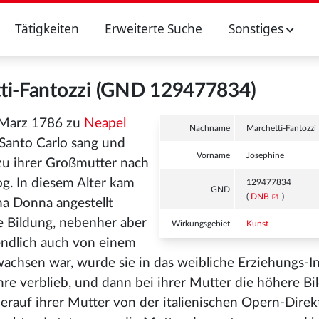
Tätigkeiten
Erweiterte Suche
Sonstiges
ti-Fantozzi (GND 129477834)
. Marz 1786 zu
Neapel
Nachname
Marchetti-Fantozzi
Santo Carlo sang und
Vorname
Josephine
 zu ihrer Großmutter nach
og. In diesem Alter kam
129477834
GND
(
DNB
)
ma Donna angestellt
e Bildung, nebenher aber
Wirkungsgebiet
Kunst
endlich auch von einem
wachsen war, wurde sie in das weibliche Erziehungs-In
hre verblieb, und dann bei ihrer Mutter die höhere Bi
erauf ihrer Mutter von der italienischen Opern-Direk