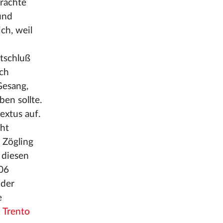
brachte
und
ch, weil
tschluß
ach
Gesang,
en sollte.
extus auf.
cht
 Zögling
 diesen
806
 der
e
d
Trento