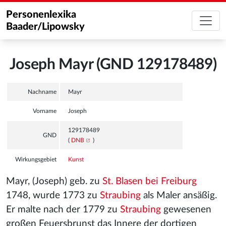
Personenlexika
Baader/Lipowsky
Joseph Mayr (GND 129178489)
Nachname
Mayr
Vorname
Joseph
129178489
GND
(
DNB
)
Wirkungsgebiet
Kunst
Mayr, (Joseph) geb. zu
St. Blasen bei Freiburg
1748, wurde 1773 zu
Straubing
als Maler ansäßig.
Er malte nach der 1779 zu
Straubing
gewesenen
großen Feuersbrunst das Innere der dortigen