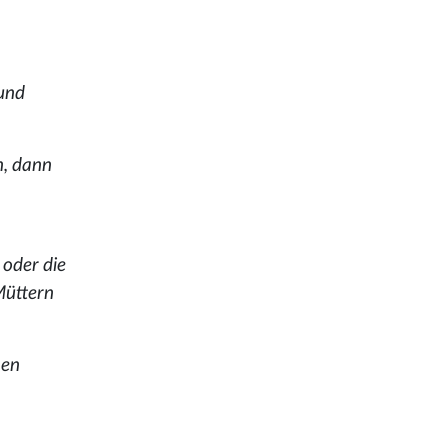
 und
n, dann
 oder die
Müttern
nen