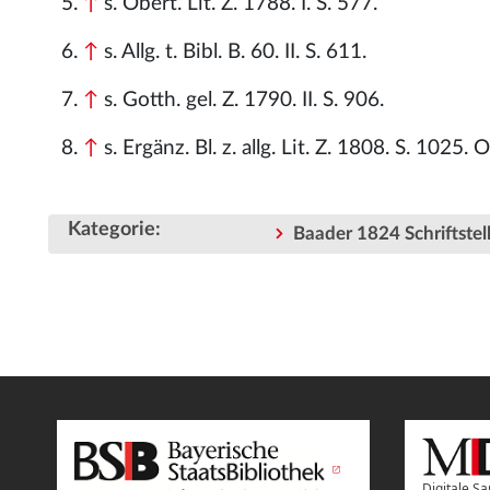
↑
s. Obert. Lit. Z. 1788. I. S. 577.
↑
s. Allg. t. Bibl. B. 60. II. S. 611.
↑
s. Gotth. gel. Z. 1790. II. S. 906.
↑
s. Ergänz. Bl. z. allg. Lit. Z. 1808. S. 1025. O
Kategorie
:
Baader 1824 Schriftstell
Digitale 