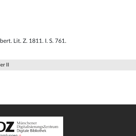
bert. Lit. Z. 1811. I. S. 761.
er II
Sammlungen