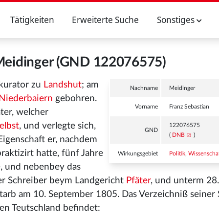
Tätigkeiten
Erweiterte Suche
Sonstiges
 Meidinger (GND 122076575)
kurator zu
Landshut
; am
Nachname
Meidinger
 Niederbaiern
gebohren.
Vorname
Franz Sebastian
ater, welcher
elbst
, und verlegte sich,
122076575
GND
(
DNB
)
 Eigenschaft er, nachdem
raktizirt hatte, fünf Jahre
Wirkungsgebiet
Politik
,
Wissenscha
e, und nebenbey das
e er Schreiber beym Landgericht
Pfäter
, und unterm 28.
starb am 10. September 1805. Das Verzeichniß seiner 
ten Teutschland befindet: