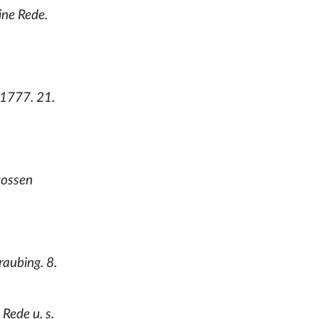
ine Rede.
 1777. 21.
rossen
raubing. 8.
Rede u. s.