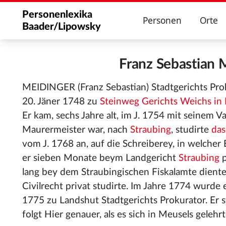
Personenlexika
Personen
Orte
Baader/Lipowsky
Franz Sebastian
MEIDINGER (Franz Sebastian) Stadtgerichts Pro
20. Jäner 1748 zu
Steinweg Gerichts Weichs in
Er kam, sechs Jahre alt, im J. 1754 mit seinem V
Maurermeister war, nach
Straubing
, studirte
das
vom J. 1768 an, auf die Schreiberey, in welcher
er sieben Monate beym Landgericht
Straubing
p
lang bey dem Straubingischen Fiskalamte dient
Civilrecht privat studirte. Im Jahre 1774 wurd
1775 zu Landshut Stadtgerichts Prokurator. Er 
folgt Hier genauer, als es sich in Meusels gelehr