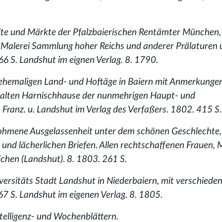
dte und Märkte der Pfalzbaierischen Rentämter München,
r Malerei Sammlung hoher Reichs und anderer Prälaturen
 266 S. Landshut im eignen Verlag. 8. 1790.
 ehemaligen Land- und Hoftäge in Baiern mit Anmerkunge
m alten Harnischhause der nunmehrigen Haupt- und
 Franz. u. Landshut im Verlag des Verfaßers. 1802. 415 S.
enohmene Ausgelassenheit unter dem schönen Geschlechte,
 und lächerlichen Briefen. Allen rechtschaffenen Frauen, 
chen (Landshut). 8. 1803. 261 S.
versitäts Stadt Landshut in Niederbaiern, mit verschiede
 367 S. Landshut im eigenen Verlag. 8. 1805.
telligenz- und Wochenblättern.