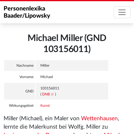
Personenlexika
Baader/Lipowsky
Michael Miller (GND
103156011)
Nachname
Miller
Vorname
Michael
103156011
GND
(
DNB
)
Wirkungsgebiet
Kunst
Miller (Michael), ein Maler von
Wettenhausen
,
lernte die Malerkunst bei Wolfg. Miller zu