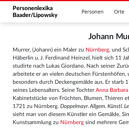
Personenlexika
Personen
Orte
Baader/Lipowsky
Johann Mu
Murrer, (Johann) ein Maler zu
Nürnberg
, und S
Häberlin u. J. Ferdinand Heinzel, hielt sich 11 J
studirte nach Lukas Giordano. Nach seiner Zurü
arbeitete er an vielen deutschen Fürstenhöfen, 
besonders durch Deckengemälde aus. Er starb 1
seines Lebensalters. Seine Tochter
Anna Barbara
Kabinetstücke von Früchten, Blumen, Thieren etc.
1721 zu Nürnberg.
Doppelmayr. Allgem. Künstl. Le
sieht man von diesem Künstler ein Gemälde, Sim
Kunstsammlung zu
Nürnberg
sind mehrere Gem