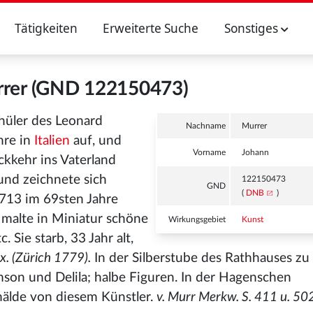
Tätigkeiten
Erweiterte Suche
Sonstiges
rrer (GND 122150473)
chüler des Leonard
Nachname
Murrer
ahre in
Italien
auf, und
Vorname
Johann
ckkehr ins Vaterland
und zeichnete sich
122150473
GND
(
DNB
)
713 im 69sten Jahre
malte in Miniatur schöne
Wirkungsgebiet
Kunst
 Sie starb, 33 Jahr alt,
x. (Zürich 1779).
In der Silberstube des Rathhauses zu
son und Delila; halbe Figuren. In der Hagenschen
älde von diesem Künstler.
v. Murr Merkw. S. 411 u. 502