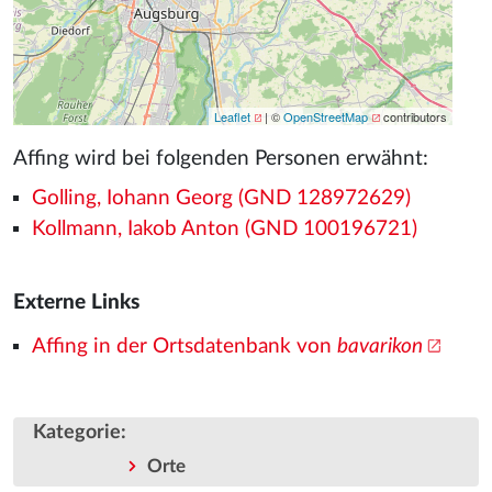
Leaflet
| ©
OpenStreetMap
contributors
Affing wird bei folgenden Personen erwähnt:
Golling, Iohann Georg (GND 128972629)
Kollmann, Iakob Anton (GND 100196721)
Externe Links
Affing in der Ortsdatenbank von
bavarikon
Kategorie
:
Orte