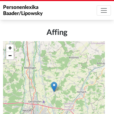
Personenlexika
Baader/Lipowsky
Affing
+
−