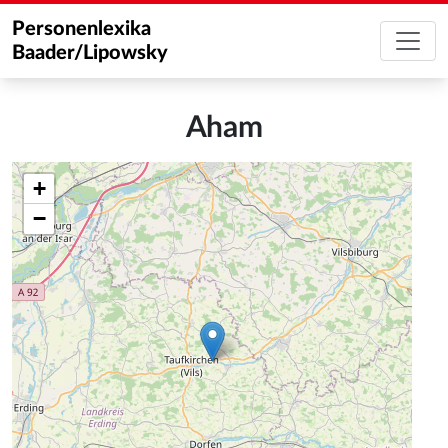
Personenlexika
Baader/Lipowsky
Aham
+
−