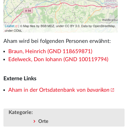
Leaflet
| © Map tiles by BSB MDZ, under CC BY 3.0. Data by OpenStreetMap,
under ODbL
Aham wird bei folgenden Personen erwähnt:
Braun, Heinrich (GND 118659871)
Edelweck, Don Iohann (GND 100119794)
Externe Links
Aham in der Ortsdatenbank von
bavarikon
Kategorie
:
Orte