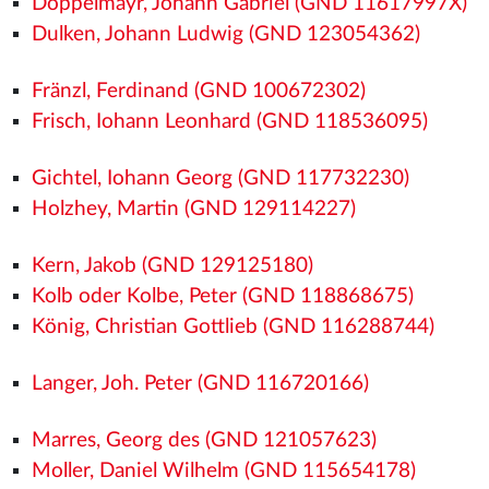
Doppelmayr, Johann Gabriel (GND 11617997X)
Dulken, Johann Ludwig (GND 123054362)
Fränzl, Ferdinand (GND 100672302)
Frisch, Iohann Leonhard (GND 118536095)
Gichtel, Iohann Georg (GND 117732230)
Holzhey, Martin (GND 129114227)
Kern, Jakob (GND 129125180)
Kolb oder Kolbe, Peter (GND 118868675)
König, Christian Gottlieb (GND 116288744)
Langer, Joh. Peter (GND 116720166)
Marres, Georg des (GND 121057623)
Moller, Daniel Wilhelm (GND 115654178)