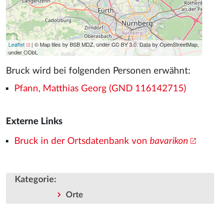
Leaflet
| © Map tiles by BSB MDZ, under CC BY 3.0. Data by OpenStreetMap,
under ODbL
Bruck wird bei folgenden Personen erwähnt:
Pfann, Matthias Georg (GND 116142715)
Externe Links
Bruck in der Ortsdatenbank von
bavarikon
Kategorie
:
Orte